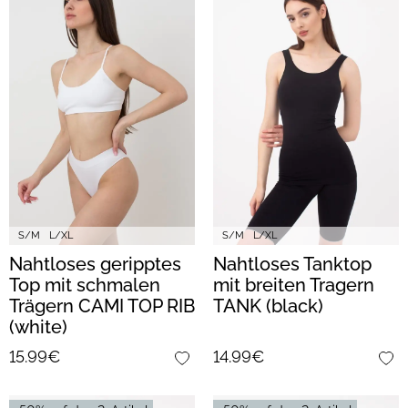
S/M
L/XL
S/M
L/XL
Nahtloses geripptes
Nahtloses Tanktop
Top mit schmalen
mit breiten Tragern
Trägern CAMI TOP RIB
TANK (black)
(white)
15.99€
14.99€