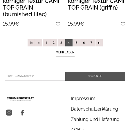
körniger Textur CAMI
körniger Textur CAMI
TOP GRAIN
TOP GRAIN (griffin)
(burnished lilac)
15.99€
15.99€
4
|
1
2
3
5
6
7
MEHR LADEN
SPAREN SIE
Impressum
Datenschutzerklärung
Zahlung und Lieferung
AGB´s