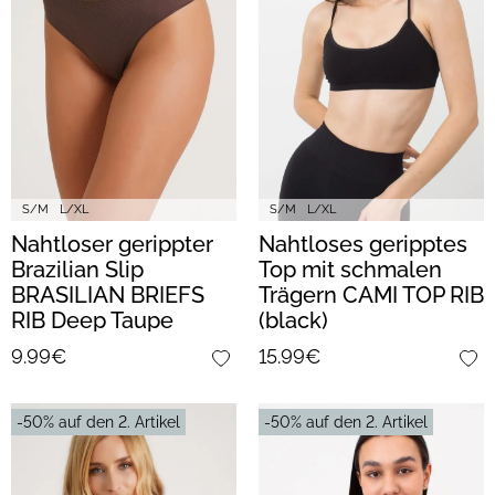
S/M
L/XL
S/M
L/XL
Nahtloser gerippter
Nahtloses geripptes
Brazilian Slip
Top mit schmalen
BRASILIAN BRIEFS
Trägern CAMI TOP RIB
RIB Deep Taupe
(black)
(Braun)
9.99€
15.99€
-50% auf den 2. Artikel
-50% auf den 2. Artikel