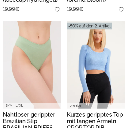
19.99€
19.99€
-50% auf den 2. Artikel
S/M
L/XL
one size
Nahtloser gerippter
Kurzes geripptes Top
Brazilian Slip
mit langen Ärmeln
BRASILIAN BRIEFS
CROP TOP RIB