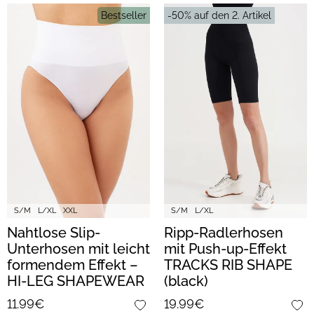
Bestseller
-50% auf den 2. Artikel
S/M
L/XL
XXL
S/M
L/XL
Nahtlose Slip-
Ripp-Radlerhosen
Unterhosen mit leicht
mit Push-up-Effekt
formendem Effekt –
TRACKS RIB SHAPE
HI-LEG SHAPEWEAR
(black)
(white)
11.99€
19.99€