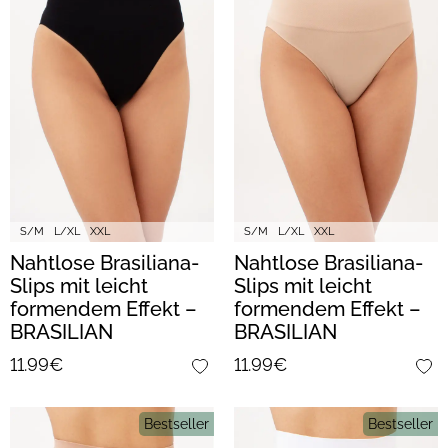
S/M
L/XL
XXL
S/M
L/XL
XXL
Nahtlose Brasiliana-
Nahtlose Brasiliana-
Slips mit leicht
Slips mit leicht
formendem Effekt –
formendem Effekt –
BRASILIAN
BRASILIAN
SHAPEWEAR (black)
SHAPEWEAR (light
11.99€
11.99€
nude)
Bestseller
Bestseller