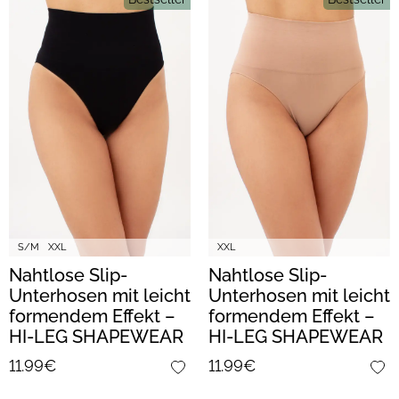
S/M
XXL
XXL
Nahtlose Slip-
Nahtlose Slip-
Unterhosen mit leicht
Unterhosen mit leicht
formendem Effekt –
formendem Effekt –
HI-LEG SHAPEWEAR
HI-LEG SHAPEWEAR
(black)
(nude)
11.99€
11.99€