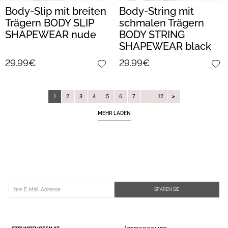
Body-Slip mit breiten
Body-String mit
Trägern BODY SLIP
schmalen Trägern
SHAPEWEAR nude
BODY STRING
SHAPEWEAR black
29.99€
29.99€
1
2
3
4
5
6
7
...
12
MEHR LADEN
SPAREN SIE