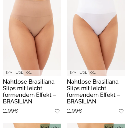
S/M
L/XL
XXL
S/M
L/XL
XXL
Nahtlose Brasiliana-
Nahtlose Brasiliana-
Slips mit leicht
Slips mit leicht
formendem Effekt –
formendem Effekt –
BRASILIAN
BRASILIAN
SHAPEWEAR (nude)
SHAPEWEAR (white)
11.99€
11.99€
Bestseller
Bestseller