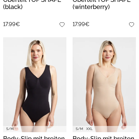
(black)
(winterberry)
17.99€
17.99€
S/M
S/M
XXL
Body-Slip mit breiten
Body-Slip mit breiten