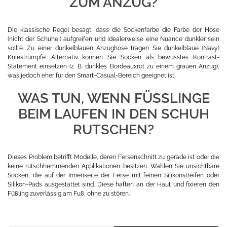
ZUM ANZUG?
Die klassische Regel besagt, dass die Sockenfarbe die Farbe der Hose
(nicht der Schuhe!) aufgreifen und idealerweise eine Nuance dunkler sein
sollte. Zu einer dunkelblauen Anzughose tragen Sie dunkelblaue (Navy)
Kniestrümpfe. Alternativ können Sie Socken als bewusstes Kontrast-
Statement einsetzen (z. B. dunkles Bordeauxrot zu einem grauen Anzug),
was jedoch eher für den Smart-Casual-Bereich geeignet ist.
WAS TUN, WENN FÜSSLINGE B
EIM LAUFEN IN DEN SCHUH R
UTSCHEN?
Dieses Problem betrifft Modelle, deren Fersenschnitt zu gerade ist oder die
keine rutschhemmenden Applikationen besitzen. Wählen Sie unsichtbare
Socken, die auf der Innenseite der Ferse mit feinen Silikonstreifen oder
Silikon-Pads ausgestattet sind. Diese haften an der Haut und fixieren den
Füßling zuverlässig am Fuß, ohne zu stören.