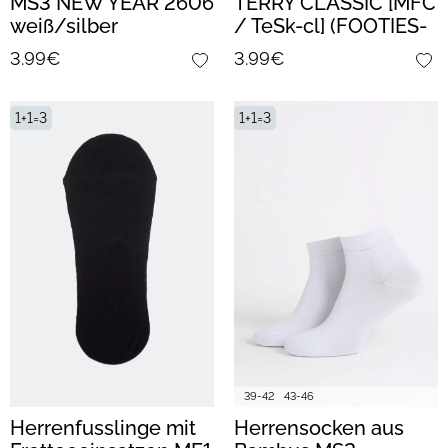
MS3 NEW YEAR 2606
TERRY CLASSIC [MFC
weiß/silber
/ TeSk-cl] (FOOTIES-
MFT 01) (bianco)
3.99€
3.99€
1+1=3
1+1=3
39-42
43-46
Herrenfusslinge mit
Herrensocken aus