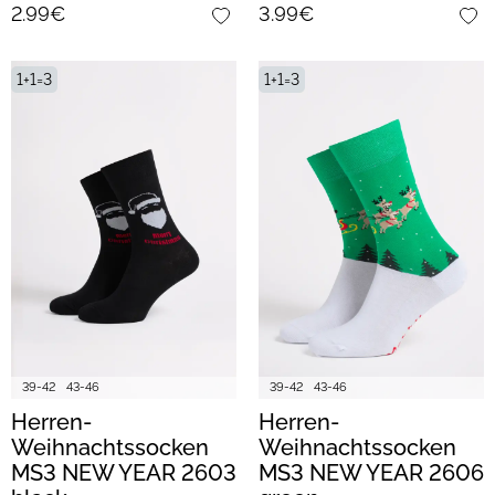
2.99€
3.99€
1+1=3
1+1=3
39-42
43-46
39-42
43-46
Herren-
Herren-
Weihnachtssocken
Weihnachtssocken
MS3 NEW YEAR 2603
MS3 NEW YEAR 2606