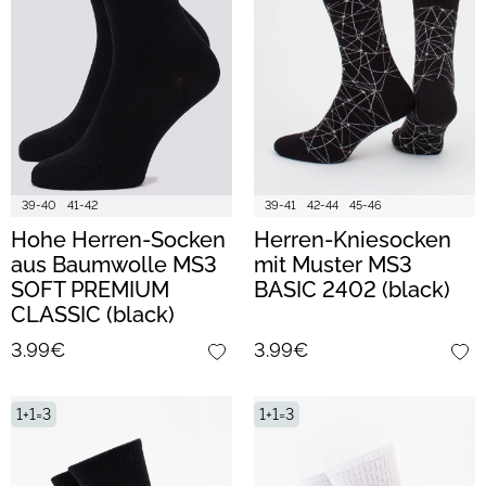
39-40
41-42
39-41
42-44
45-46
Hohe Herren-Socken
Herren-Kniesocken
aus Baumwolle MS3
mit Muster MS3
SOFT PREMIUM
BASIC 2402 (black)
CLASSIC (black)
3.99€
3.99€
1+1=3
1+1=3