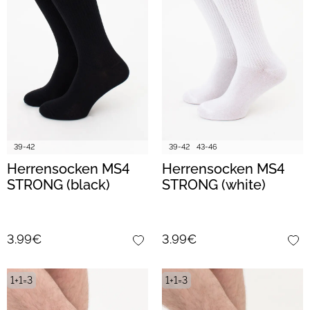
39-42
39-42
43-46
Herrensocken MS4
Herrensocken MS4
STRONG (black)
STRONG (white)
3.99€
3.99€
1+1=3
1+1=3