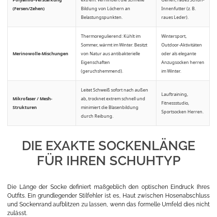
(Fersen/Zehen)
Bildung von Löchern an
Innenfutter (z. B.
Belastungspunkten.
raues Leder).
Thermoregulierend: Kühlt im
Wintersport,
Sommer, wärmt im Winter. Besitzt
Outdoor-Aktivitäten
Merinowolle-Mischungen
von Natur aus antibakterielle
oder als elegante
Eigenschaften
Anzugsocken herren
(geruchshemmend).
im Winter.
Leitet Schweiß sofort nach außen
Lauftraining,
Mikrofaser / Mesh-
ab, trocknet extrem schnell und
Fitnessstudio,
Strukturen
minimiert die Blasenbildung
Sportsocken Herren.
durch Reibung.
DIE EXAKTE SOCKENLÄNGE
FÜR IHREN SCHUHTYP
Die Länge der Socke definiert maßgeblich den optischen Eindruck Ihres
Outfits. Ein grundlegender Stilfehler ist es, Haut zwischen Hosenabschluss
und Sockenrand aufblitzen zu lassen, wenn das formelle Umfeld dies nicht
zulässt.