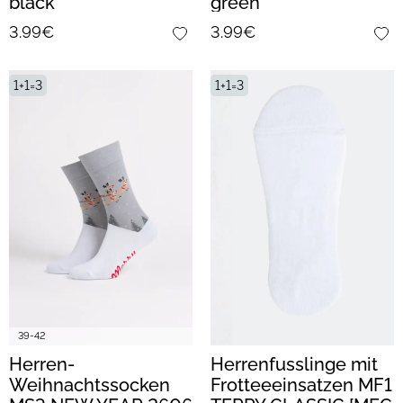
black
green
3.99€
3.99€
1+1=3
1+1=3
39-42
Herren-
Herrenfusslinge mit
Weihnachtssocken
Frotteeeinsatzen MF1