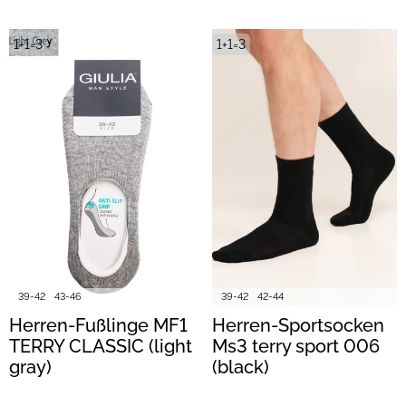
1+1=3
1+1=3
39-42
43-46
39-42
42-44
Herren-Fußlinge MF1
Herren-Sportsocken
TERRY CLASSIC (light
Ms3 terry sport 006
gray)
(black)