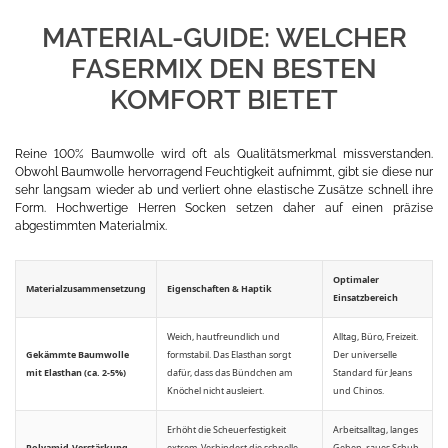
MATERIAL-GUIDE: WELCHER
FASERMIX DEN BESTEN
KOMFORT BIETET
Reine 100% Baumwolle wird oft als Qualitätsmerkmal missverstanden.
Obwohl Baumwolle hervorragend Feuchtigkeit aufnimmt, gibt sie diese nur
sehr langsam wieder ab und verliert ohne elastische Zusätze schnell ihre
Form. Hochwertige Herren Socken setzen daher auf einen präzise
abgestimmten Materialmix.
Optimaler
Materialzusammensetzung
Eigenschaften & Haptik
Einsatzbereich
Weich, hautfreundlich und
Alltag, Büro, Freizeit.
Gekämmte Baumwolle
formstabil. Das Elasthan sorgt
Der universelle
mit Elasthan (ca. 2-5%)
dafür, dass das Bündchen am
Standard für Jeans
Knöchel nicht ausleiert.
und Chinos.
Erhöht die Scheuerfestigkeit
Arbeitsalltag, langes
Polyamid-Verstärkung
extrem. Verhindert die schnelle
Gehen, raues Schuh-