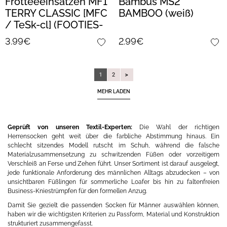
Frotteeeinsatzen MF1
Bambus MS2
TERRY CLASSIC [MFC
BAMBOO (weiß)
/ TeSk-cl] (FOOTIES-
MFT 01) (nero)
3.99€
2.99€
1
2
MEHR LADEN
Geprüft von unseren Textil-Experten:
Die Wahl der richtigen
Herrensocken geht weit über die farbliche Abstimmung hinaus. Ein
schlecht sitzendes Modell rutscht im Schuh, während die falsche
Materialzusammensetzung zu schwitzenden Füßen oder vorzeitigem
Verschleiß an Ferse und Zehen führt. Unser Sortiment ist darauf ausgelegt,
jede funktionale Anforderung des männlichen Alltags abzudecken – von
unsichtbaren Füßlingen für sommerliche Loafer bis hin zu faltenfreien
Business-Kniestrümpfen für den formellen Anzug.
Damit Sie gezielt die passenden Socken für Männer auswählen können,
haben wir die wichtigsten Kriterien zu Passform, Material und Konstruktion
strukturiert zusammengefasst.