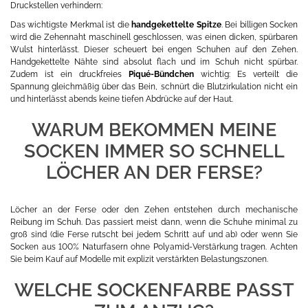
Druckstellen verhindern:
Das wichtigste Merkmal ist die
handgekettelte Spitze
. Bei billigen Socken
wird die Zehennaht maschinell geschlossen, was einen dicken, spürbaren
Wulst hinterlässt. Dieser scheuert bei engen Schuhen auf den Zehen.
Handgekettelte Nähte sind absolut flach und im Schuh nicht spürbar.
Zudem ist ein druckfreies
Piqué-Bündchen
wichtig: Es verteilt die
Spannung gleichmäßig über das Bein, schnürt die Blutzirkulation nicht ein
und hinterlässt abends keine tiefen Abdrücke auf der Haut.
WARUM BEKOMMEN MEINE
SOCKEN IMMER SO SCHNELL
LÖCHER AN DER FERSE?
Löcher an der Ferse oder den Zehen entstehen durch mechanische
Reibung im Schuh. Das passiert meist dann, wenn die Schuhe minimal zu
groß sind (die Ferse rutscht bei jedem Schritt auf und ab) oder wenn Sie
Socken aus 100% Naturfasern ohne Polyamid-Verstärkung tragen. Achten
Sie beim Kauf auf Modelle mit explizit verstärkten Belastungszonen.
WELCHE SOCKENFARBE PASST