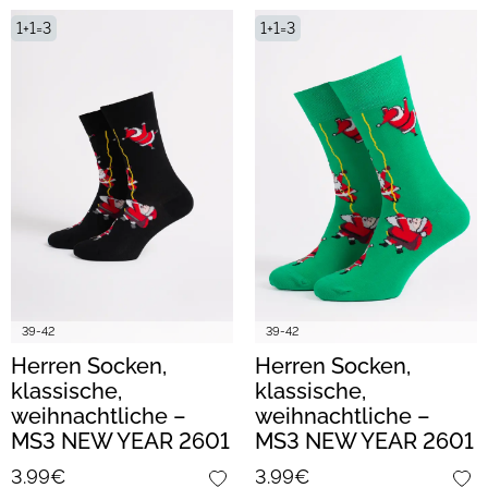
1+1=3
1+1=3
39-42
39-42
Herren Socken,
Herren Socken,
klassische,
klassische,
weihnachtliche –
weihnachtliche –
MS3 NEW YEAR 2601
MS3 NEW YEAR 2601
(schwarz)
green
3.99€
3.99€