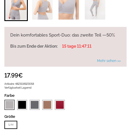
Dein komfortables Sport-Duo: das zweite Teil —50%
Bis zum Ende der Aktion:
15 tage 11:47:11
Mehr sehen >>
17.99€
Artikelnr.
4823116923058
Verfügbarkeit
Lagernd
Farbe
Größe
S/M