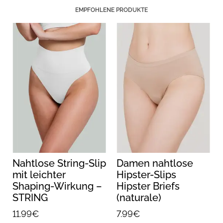
EMPFOHLENE PRODUKTE
Nahtlose String-Slip
Damen nahtlose
mit leichter
Hipster-Slips
G
Shaping-Wirkung –
Hipster Briefs
STRING
(naturale)
SHAPEWEAR
11.99€
7.99€
(white)