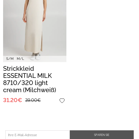
S/M
M/L
Strickkleid
ESSENTIAL MILK
8710/320 light
cream (Milchweiß)
31.20€
39.00€
SPAREN SIE