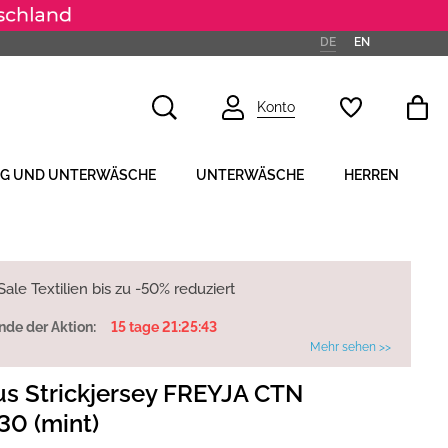
DE
EN
Konto
NG UND UNTERWÄSCHE
UNTERWÄSCHE
HERREN
ale Textilien bis zu -50% reduziert
nde der Aktion:
15 tage 21:25:42
Mehr sehen >>
s Strickjersey FREYJA CTN
30 (mint)