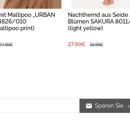
 mit Maltipoo „URBAN
Nachthemd aus Seide 
4826/010
Blümen SAKURA 8011
ltipoo print)
(light yellow)
27.99€
24.99€
39.99€
Sparen Sie
- 