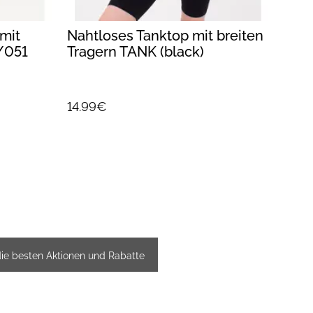
mit
Nahtloses Tanktop mit breiten
Naht
/051
Tragern TANK (black)
Trag
14.99€
14.9
die besten Aktionen und Rabatte