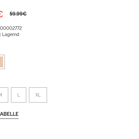
€
59.99€
-00002772
it
Lagernd
M
L
XL
ABELLE