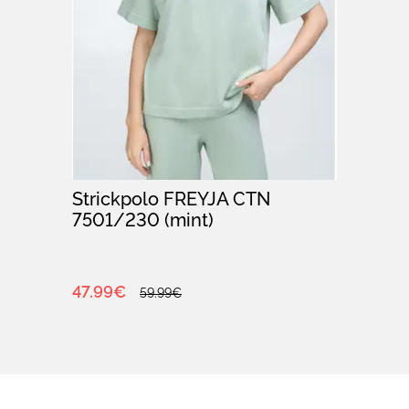
Strickpolo FREYJA CTN
7501/230 (mint)
47.99€
59.99€