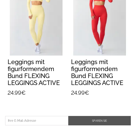
Leggings mit
Leggings mit
figurformendem
figurformendem
Bund FLEXING
Bund FLEXING
LEGGINGS ACTIVE
LEGGINGS ACTIVE
Flexit (lemon grass)
Flexit (poppy red)
24.99€
24.99€
SPAREN SIE