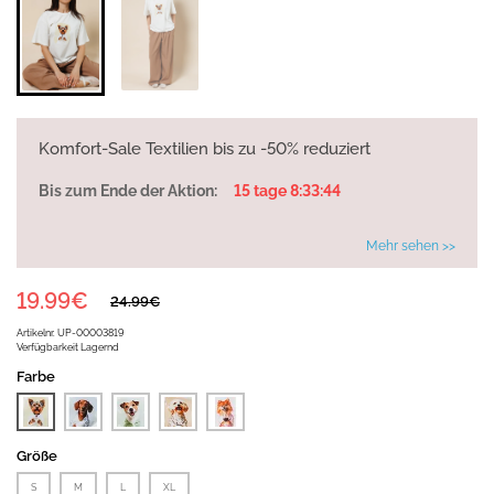
Komfort-Sale Textilien bis zu -50% reduziert
Bis zum Ende der Aktion:
15 tage 8:33:44
Mehr sehen >>
19.99€
24.99€
Artikelnr.
UP-00003819
Verfügbarkeit
Lagernd
Farbe
Größe
S
M
L
XL