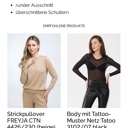
runder Ausschnitt
überschnittene Schultern
EMPFOHLENE PRODUKTE
Strickpullover
Body mit Tattoo-
FREYJA CTN
Muster Netz Tatoo
4426/230 (beige)
3102/07 black