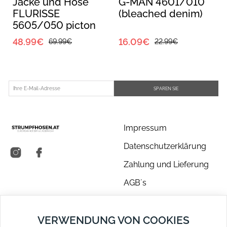
E
Jacke und Hose
G-MAN 4601/010
FLURISSE
(bleached denim)
5605/050 picton
blue/floral print
48.99€
16.09€
69.99€
22.99€
SPAREN SIE
Impressum
Datenschutzerklärung
Zahlung und Lieferung
AGB´s
Über uns
VERWENDUNG VON COOKIES
Kontakt