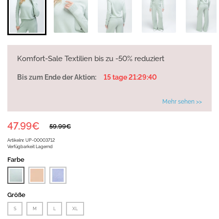
Komfort-Sale Textilien bis zu -50% reduziert
Bis zum Ende der Aktion:
15 tage 21:29:40
Mehr sehen >>
47.99€
59.99€
Artikelnr.
UP-00003712
Verfügbarkeit
Lagernd
Farbe
Größe
S
M
L
XL