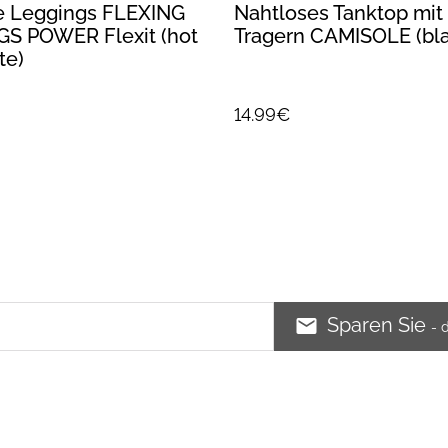
e Leggings FLEXING
Nahtloses Tanktop mi
S POWER Flexit (hot
Tragern CAMISOLE (bl
te)
14.99€
Sparen Sie
- 