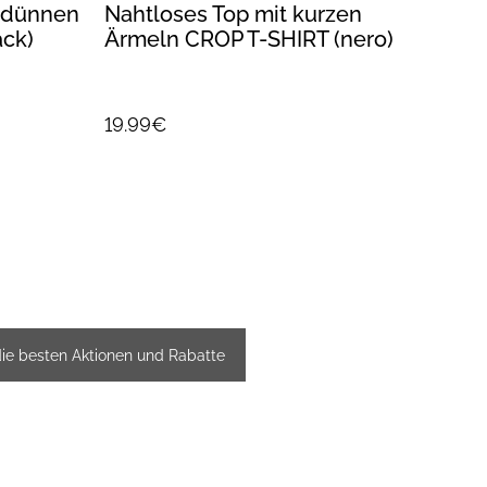
t dünnen
Nahtloses Top mit kurzen
Geri
ack)
Ärmeln CROP T-SHIRT (nero)
TRAC
19.99€
22.9
die besten Aktionen und Rabatte