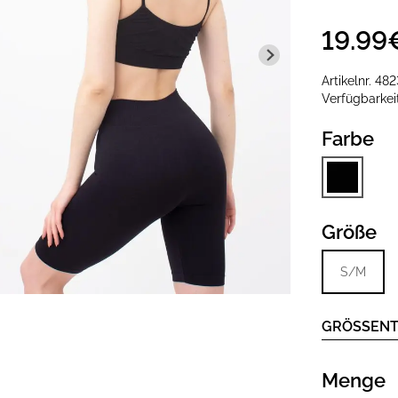
19.99
Artikelnr.
482
Verfügbarke
Farbe
Größe
S/M
GRÖSSENT
Menge