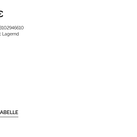
€
3102946610
it
Lagernd
ABELLE