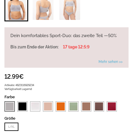
Dein komfortables Sport-Duo: das zweite Teil —50%
Bis zum Ende der Aktion:
17 tage 12:5:9
Mehr sehen >>
12.99€
Artikelnr.
4823116929234
Verfügbarkeit
Lagernd
Farbe
Größe
L/XL