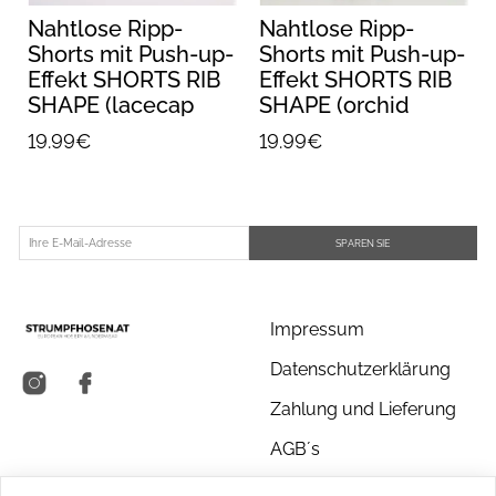
s
Nahtlose Ripp-
Nahtlose Ripp-
Shorts mit Push-up-
Shorts mit Push-up-
Effekt SHORTS RIB
Effekt SHORTS RIB
SHAPE (lacecap
SHAPE (orchid
hydrangea)
bloom)
19.99€
19.99€
SPAREN SIE
Impressum
Datenschutzerklärung
Zahlung und Lieferung
AGB´s
Über uns