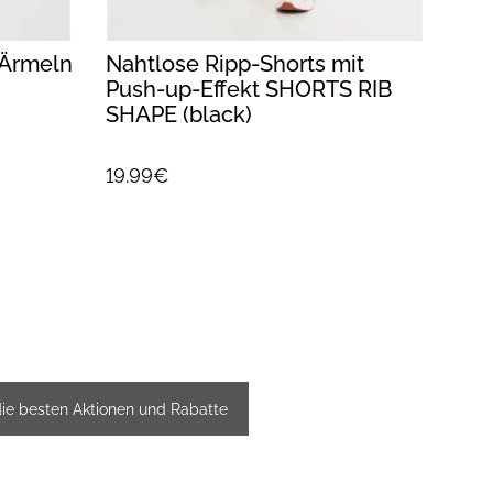
 Ärmeln
Nahtlose Ripp-Shorts mit
Pus
Push-up-Effekt SHORTS RIB
SHA
SHAPE (black)
19.99€
25.9
die besten Aktionen und Rabatte