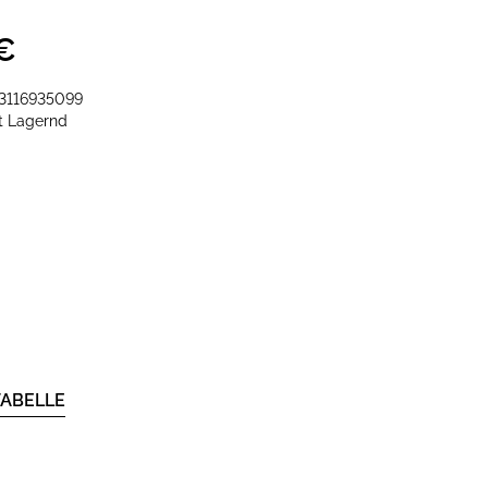
€
3116935099
it
Lagernd
ABELLE