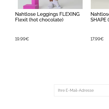
X
Nahtlose Leggings FLEXING
Nahtlos
Flexit (hot chocolate)
SHAPE (
19.99€
17.99€