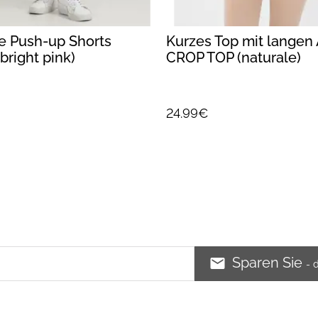
e Push-up Shorts
Kurzes Top mit langen
bright pink)
CROP TOP (naturale)
24.99€
Sparen Sie
- 