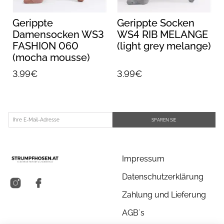
Gerippte
Gerippte Socken
Damensocken WS3
WS4 RIB MELANGE
FASHION 060
(light grey melange)
(mocha mousse)
3.99€
3.99€
SPAREN SIE
Impressum
Datenschutzerklärung
Zahlung und Lieferung
AGB´s