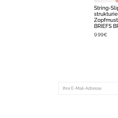
String-Sli
strukturi
Zopfmust
BRIEFS BR
9.99€