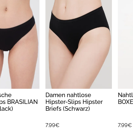
ische
Damen nahtlose
Nahtl
ps BRASILIAN
Hipster-Slips Hipster
BOXER
lack)
Briefs (Schwarz)
7.99€
7.99€