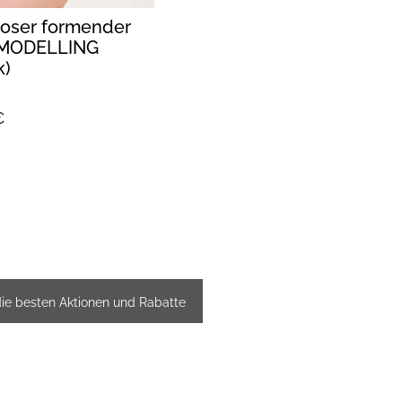
loser formender
 MODELLING
k)
€
die besten Aktionen und Rabatte