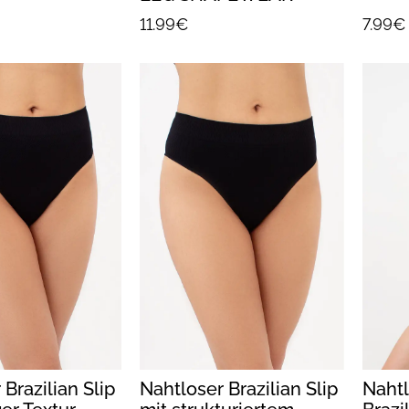
(black)
11.99€
7.99€
Brazilian Slip
Nahtloser Brazilian Slip
Nahtl