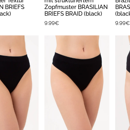
ger Textur
mit strukturiertem
Brazil
N BRIEFS
Zopfmuster BRASILIAN
BRAS
ack)
BRIEFS BRAID (black)
(blac
9.99€
9.99€