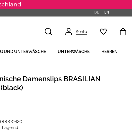
DE
EN
Konto
NG UND UNTERWÄSCHE
UNTERWÄSCHE
HERREN
anische Damenslips BRASILIAN
(black)
-00000420
it
Lagernd