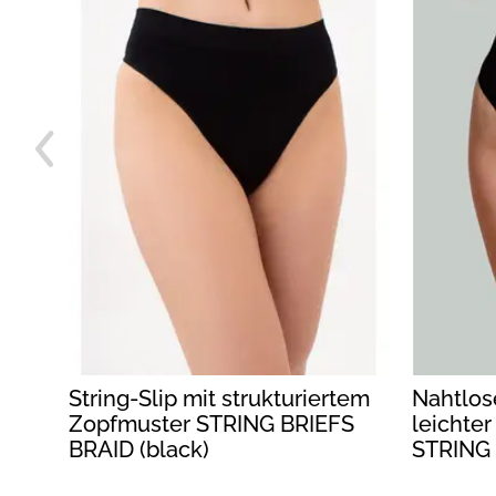
t
String-Slip mit strukturiertem
Nahtlose
Zopfmuster STRING BRIEFS
leichte
ilac)
BRAID (black)
STRING