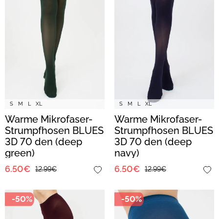
S
M
L
XL
S
M
L
XL
Warme Mikrofaser-
Warme Mikrofaser-
Strumpfhosen BLUES
Strumpfhosen BLUES
3D 70 den (deep
3D 70 den (deep
green)
navy)
6.50€
6.50€
12.99€
12.99€
-50%
-50%