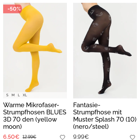
-50%
S
M
L
XL
Warme Mikrofaser-
Fantasie-
Strumpfhosen BLUES
Strumpfhose mit
3D 70 den (yellow
Muster Splash 70 (10)
moon)
(nero/steel)
6.50€
9.99€
12.99€