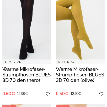
S
M
L
XL
S
M
L
XL
Warme Mikrofaser-
Warme Mikrofaser-
Strumpfhosen BLUES
Strumpfhosen BLUES
3D 70 den (nero)
3D 70 den (olive)
6.50€
6.50€
12.99€
12.99€