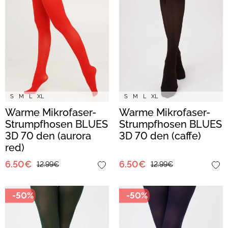
S
M
L
XL
S
M
L
XL
Warme Mikrofaser-
Warme Mikrofaser-
Strumpfhosen BLUES
Strumpfhosen BLUES
3D 70 den (aurora
3D 70 den (caffe)
red)
6.50€
6.50€
12.99€
12.99€
-50%
-50%