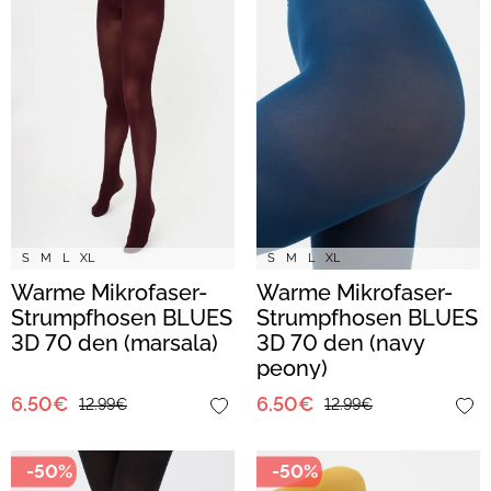
S
M
L
XL
S
M
L
XL
Warme Mikrofaser-
Warme Mikrofaser-
Strumpfhosen BLUES
Strumpfhosen BLUES
3D 70 den (marsala)
3D 70 den (navy
peony)
6.50€
6.50€
12.99€
12.99€
-50%
-50%