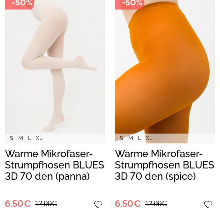
-50%
-50%
S
M
L
XL
S
M
L
XL
Warme Mikrofaser-
Warme Mikrofaser-
Strumpfhosen BLUES
Strumpfhosen BLUES
3D 70 den (panna)
3D 70 den (spice)
6.50€
6.50€
12.99€
12.99€