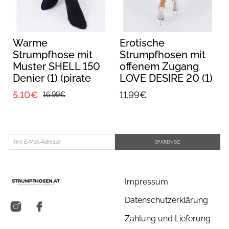
Warme
Erotische
Strumpfhose mit
Strumpfhosen mit
Muster SHELL 150
offenem Zugang
Denier (1) (pirate
LOVE DESIRE 20 (1)
black)
(daino/nero)
5.10€
11.99€
16.99€
SPAREN SIE
Impressum
Datenschutzerklärung
Zahlung und Lieferung