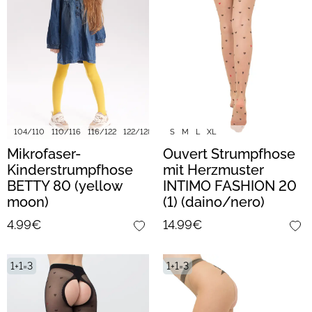
104/110
110/116
116/122
122/128
128/134
S
M
140/146
L
XL
152/158
Mikrofaser-
Ouvert Strumpfhose
Kinderstrumpfhose
mit Herzmuster
BETTY 80 (yellow
INTIMO FASHION 20
moon)
(1) (daino/nero)
4.99€
14.99€
1+1=3
1+1=3