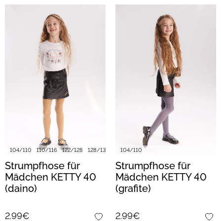
104/110
110/116
122/128
128/134
104/110
Strumpfhose für
Strumpfhose für
Mädchen KETTY 40
Mädchen KETTY 40
(daino)
(grafite)
2.99€
2.99€