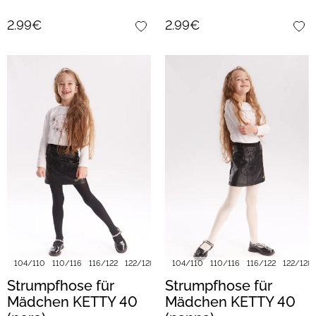
2.99€
2.99€
104/110
110/116
116/122
122/128
128/134
104/110
140/146
110/116
152/158
116/122
122/128
Strumpfhose für
Strumpfhose für
Mädchen KETTY 40
Mädchen KETTY 40