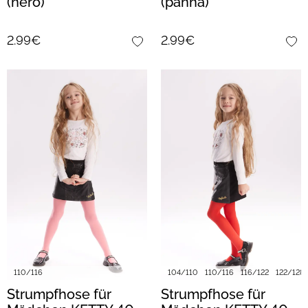
(nero)
(panna)
2.99€
2.99€
110/116
104/110
110/116
116/122
122/128
Strumpfhose für
Strumpfhose für