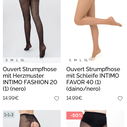
S
M
L
XL
S
M
L
XL
Ouvert Strumpfhose
Ouvert Strumpfhose
mit Herzmuster
mit Schleife INTIMO
INTIMO FASHION 20
FAVOR 40 (1)
(1) (nero)
(daino/nero)
14.99€
14.99€
1+1=3
-50%