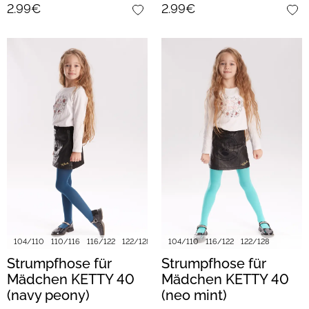
2.99€
2.99€
104/110
110/116
116/122
122/128
128/134
104/110
140/146
116/122
152/158
122/128
Strumpfhose für
Strumpfhose für
Mädchen KETTY 40
Mädchen KETTY 40
(navy peony)
(neo mint)