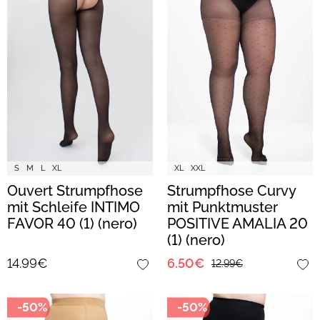
S
M
L
XL
XL
XXL
Ouvert Strumpfhose
Strumpfhose Curvy
mit Schleife INTIMO
mit Punktmuster
FAVOR 40 (1) (nero)
POSITIVE AMALIA 20
(1) (nero)
14.99€
6.50€
12.99€
-50%
-50%