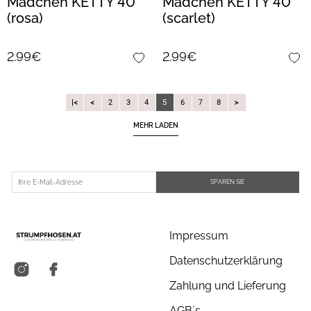
Mädchen KETTY 40
Mädchen KETTY 40
(rosa)
(scarlet)
2.99€
2.99€
5
|
2
3
4
6
7
8
MEHR LADEN
SPAREN SIE
Impressum
Datenschutzerklärung
Zahlung und Lieferung
AGB´s