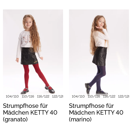
104/110
110/116
116/122
122/128
128/134
104/110
140/146
110/116
152/158
116/122
122/128
Strumpfhose für
Strumpfhose für
Mädchen KETTY 40
Mädchen KETTY 40
(granato)
(marino)