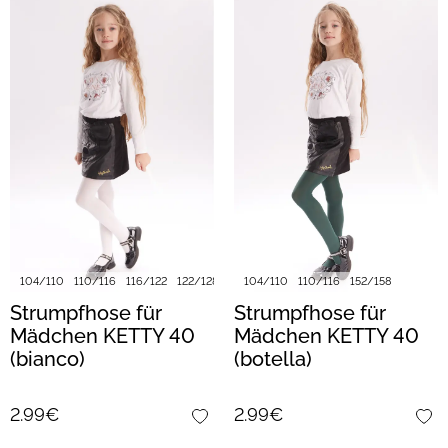
104/110
110/116
116/122
122/128
128/134
104/110
140/146
110/116
152/158
152/158
Strumpfhose für
Strumpfhose für
Mädchen KETTY 40
Mädchen KETTY 40
(bianco)
(botella)
2.99€
2.99€