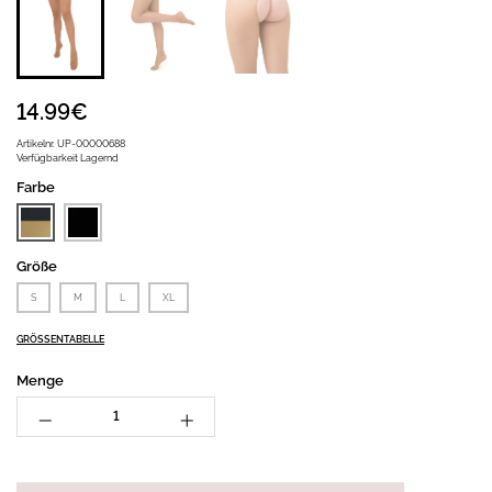
14.99€
Artikelnr.
UP-00000688
Verfügbarkeit
Lagernd
Farbe
Größe
S
M
L
XL
GRÖSSENTABELLE
Menge