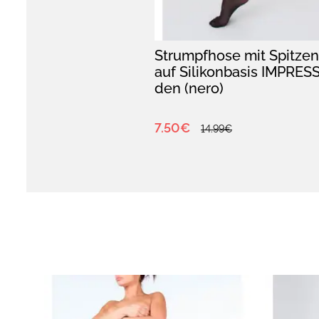
Strumpfhose mit Spitze
auf Silikonbasis IMPRES
den (nero)
7.50€
14.99€