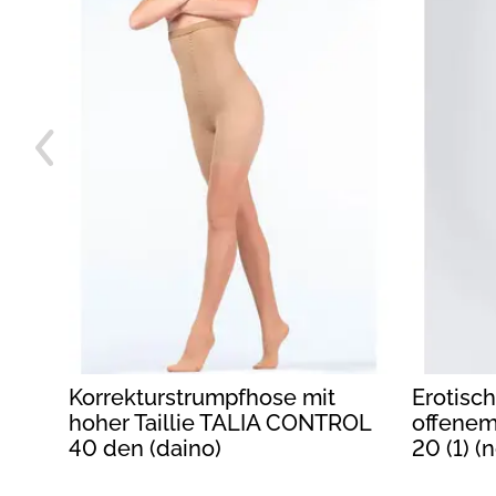
Korrekturstrumpfhose mit
Erotisc
hoher Taillie TALIA CONTROL
offene
40 den (daino)
20 (1) (