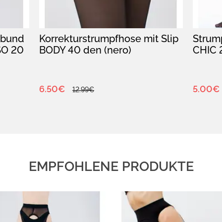
nbund
Korrekturstrumpfhose mit Slip
Strum
SO 20
BODY 40 den (nero)
CHIC 2
6.50€
5.00€
12.99€
EMPFOHLENE PRODUKTE