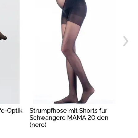
fe-Optik
Strumpfhose mit Shorts fur
War
Schwangere MAMA 20 den
Str
(nero)
den 