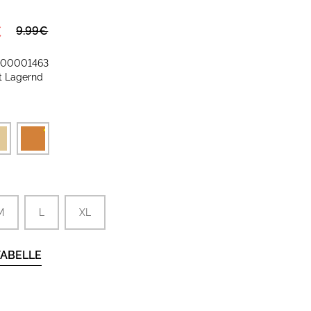
€
9.99€
-00001463
it
Lagernd
M
L
XL
ABELLE