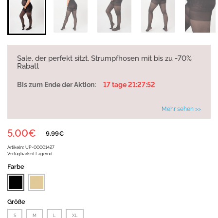
Sale, der perfekt sitzt. Strumpfhosen mit bis zu -70%
Rabatt
Bis zum Ende der Aktion:
17 tage 21:27:52
Mehr sehen >>
5.00€
9.99€
Artikelnr.
UP-00001427
Verfügbarkeit
Lagernd
Farbe
Größe
S
M
L
XL