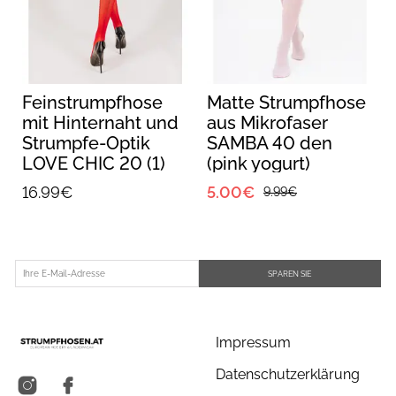
Feinstrumpfhose
Matte Strumpfhose
mit Hinternaht und
aus Mikrofaser
Strumpfe-Optik
SAMBA 40 den
LOVE CHIC 20 (1)
(pink yogurt)
(red/nero)
16.99€
5.00€
9.99€
SPAREN SIE
Impressum
Datenschutzerklärung