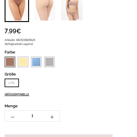
7.99€
Artikelnr.
4823116929524
Verfügbarkeit
Lagernd
Farbe
Größe
L/XL
GRÖSSENTABELLE
Menge