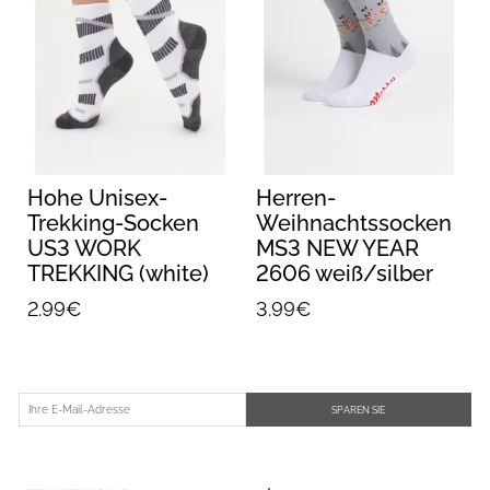
Hohe Unisex-
Herren-
Trekking-Socken
Weihnachtssocken
US3 WORK
MS3 NEW YEAR
TREKKING (white)
2606 weiß/silber
2.99€
3.99€
SPAREN SIE