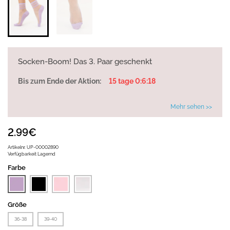
Socken-Boom! Das 3. Paar geschenkt
Bis zum Ende der Aktion:
15 tage 0:6:18
Mehr sehen >>
2.99€
Artikelnr.
UP-00002890
Verfügbarkeit
Lagernd
Farbe
Größe
36-38
39-40