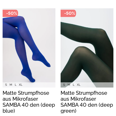
-50%
-50%
S
M
L
XL
S
M
L
XL
Matte Strumpfhose
Matte Strumpfhose
aus Mikrofaser
aus Mikrofaser
SAMBA 40 den (deep
SAMBA 40 den (deep
blue)
green)