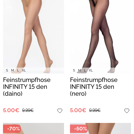
S
M
L
XL
S
M
L
XL
Feinstrumpfhose
Feinstrumpfhose
INFINITY 15 den
INFINITY 15 den
(daino)
(nero)
5.00€
5.00€
9.99€
9.99€
-70%
-50%