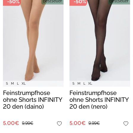
-50%
Bestseller
-50%
Bestseller
S
M
L
XL
S
M
L
XL
Feinstrumpfhose
Feinstrumpfhose
ohne Shorts INFINITY
ohne Shorts INFINITY
20 den (daino)
20 den (nero)
5.00€
5.00€
9.99€
9.99€