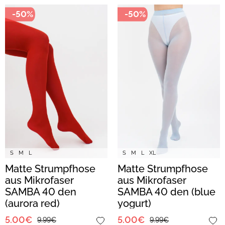
-50%
-50%
S
M
L
S
M
L
XL
Matte Strumpfhose
Matte Strumpfhose
aus Mikrofaser
aus Mikrofaser
SAMBA 40 den
SAMBA 40 den (blue
(aurora red)
yogurt)
5.00€
5.00€
9.99€
9.99€