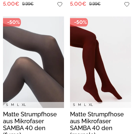
5.00€
5.00€
9.99€
9.99€
-50%
-50%
S
M
L
XL
S
M
L
XL
Matte Strumpfhose
Matte Strumpfhose
aus Mikrofaser
aus Mikrofaser
SAMBA 40 den
SAMBA 40 den