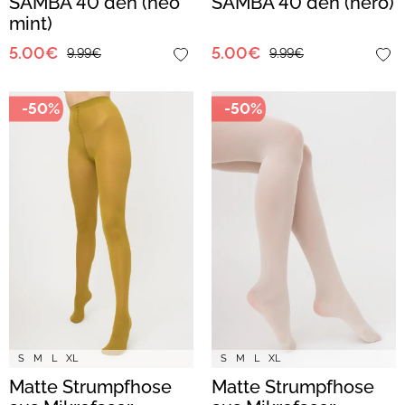
SAMBA 40 den (neo
SAMBA 40 den (nero)
mint)
5.00€
5.00€
9.99€
9.99€
-50%
-50%
S
M
L
XL
S
M
L
XL
Matte Strumpfhose
Matte Strumpfhose