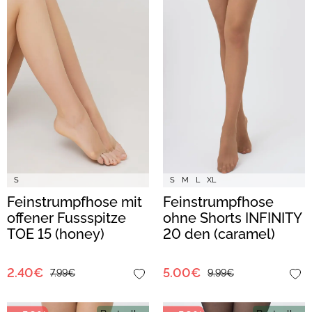
S
S
M
L
XL
Feinstrumpfhose mit
Feinstrumpfhose
offener Fussspitze
ohne Shorts INFINITY
TOE 15 (honey)
20 den (caramel)
2.40€
5.00€
7.99€
9.99€