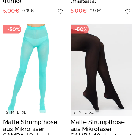
(fumo)
(marsala)
5.00€
5.00€
9.99€
9.99€
-50%
-50%
S
M
L
XL
S
M
L
XL
Matte Strumpfhose
Matte Strumpfhose
aus Mikrofaser
aus Mikrofaser