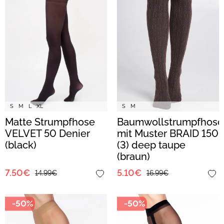
S
M
L
XL
S
M
Matte Strumpfhose
Baumwollstrumpfhose
VELVET 50 Denier
mit Muster BRAID 150
(black)
(3) deep taupe
(braun)
7.50€
5.10€
14.99€
16.99€
-50%
-50%