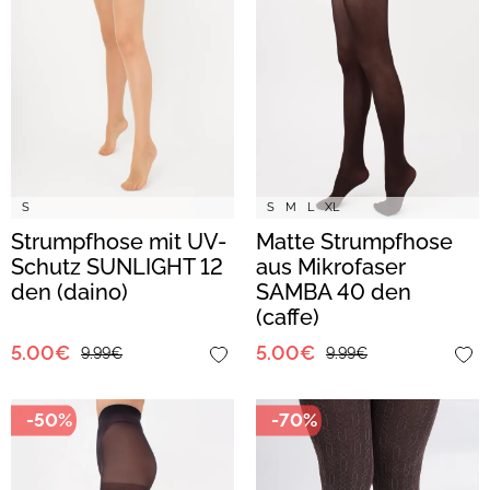
S
S
M
L
XL
Strumpfhose mit UV-
Matte Strumpfhose
Schutz SUNLIGHT 12
aus Mikrofaser
den (daino)
SAMBA 40 den
(caffe)
5.00€
5.00€
9.99€
9.99€
-50%
-70%