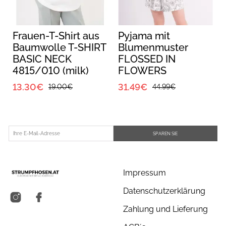
Frauen-T-Shirt aus
Pyjama mit
Baumwolle T-SHIRT
Blumenmuster
BASIC NECK
FLOSSED IN
4815/010 (milk)
FLOWERS
6041/040
13.30€
31.49€
19.00€
44.99€
white/black floral
print
SPAREN SIE
Impressum
Datenschutzerklärung
Zahlung und Lieferung