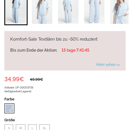
Komfort-Sale Textilien bis zu -50% reduziert
Bis zum Ende der Aktion:
15 tage 7:41:45
Mehr sehen >>
34.99€
49.99€
Artikelnr.
UP-00003709
Verfügbarkeit
Lagernd
Farbe
Größe
S
M
L
XL