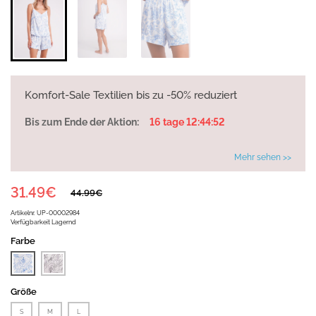
Komfort-Sale Textilien bis zu -50% reduziert
Bis zum Ende der Aktion:
16 tage 12:44:52
Mehr sehen >>
31.49€
44.99€
Artikelnr.
UP-00002984
Verfügbarkeit
Lagernd
Farbe
Größe
S
M
L