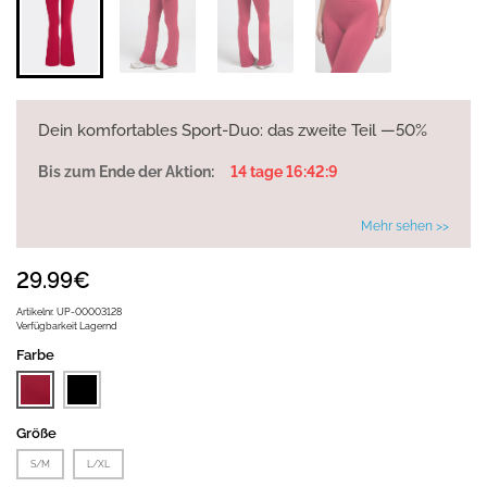
Dein komfortables Sport-Duo: das zweite Teil —50%
Bis zum Ende der Aktion:
14 tage 16:42:9
Mehr sehen >>
29.99€
Artikelnr.
UP-00003128
Verfügbarkeit
Lagernd
Farbe
Größe
S/M
L/XL