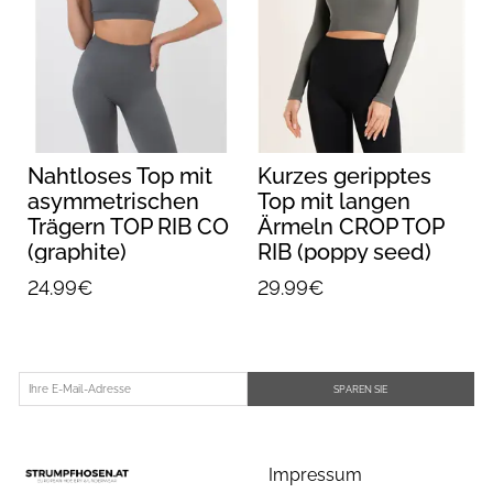
Nahtloses Top mit
Kurzes geripptes
asymmetrischen
Top mit langen
Trägern TOP RIB CO
Ärmeln CROP TOP
(graphite)
RIB (poppy seed)
24.99€
29.99€
SPAREN SIE
Impressum