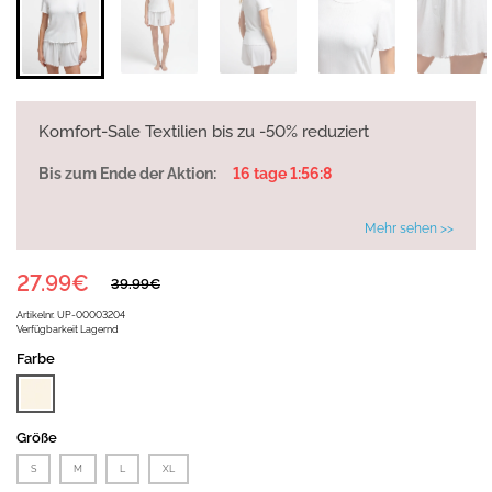
Komfort-Sale Textilien bis zu -50% reduziert
Bis zum Ende der Aktion:
16 tage 1:56:8
Mehr sehen >>
27.99€
39.99€
Artikelnr.
UP-00003204
Verfügbarkeit
Lagernd
Farbe
Größe
S
M
L
XL