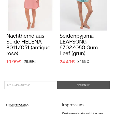
Nachthemd aus
Seidenpyjama
Seide HELENA
LEAFSONG
8011/051 (antique
6702/050 Gum
rose)
Leaf (grün)
19.99€
24.49€
29.99€
34.99€
SPAREN SIE
Impressum