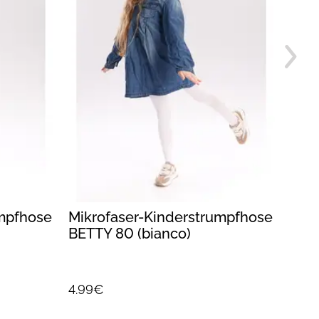
umpfhose
Mikrofaser-Kinderstrumpfhose
Einf
BETTY 80 (bianco)
Bau
Kin
(mar
4.99€
5.99