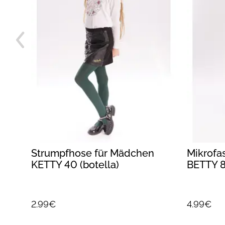
Strumpfhose für Mädchen
Mikrofa
KETTY 40 (botella)
BETTY 8
2.99€
4.99€