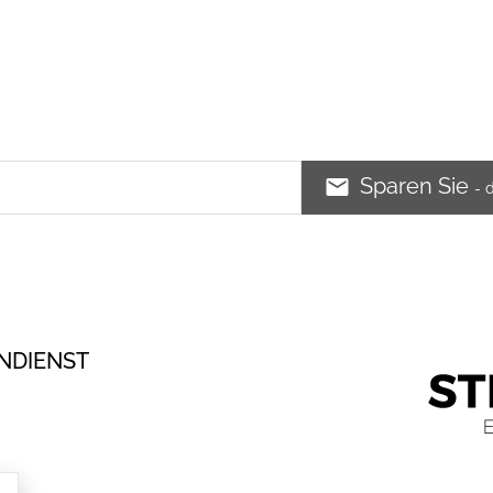
Sparen Sie
- 
NDIENST