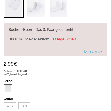
Socken-Boom! Das 3. Paar geschenkt
Bis zum Ende der Aktion:
17 tage 17:34:7
Mehr sehen >>
2.99€
Artikelnr.
UP-00002840
Verfügbarkeit
Lagernd
Farbe
Größe
39-42
43-46